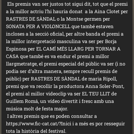
Els premis van ser justos tot sigui dit, tot que el premi
a la millor actriu l’hi hauria donat a la Aina Clotet per
RASTRES DE SÀNDAL o la Montse germen per
SONATA PER A VIOLONCELL que també estaven
incloses a la secció oficial, per altre banda el premi a
la millor interpretació masculina va ser per Borja
Espinosa per EL CAMÍ MÉS LLARG PER TORNAR A
CASA que també es va endur el premi a millor
llargmetratge, el premi especial del públic va ser (i no
podia ser d’altra manera, sempre recull premis de
públic) per RASTRES DE SÀNDAL de maria Ripoll,
premi que va recollir la productora Anna Soler-Pont,
el premi al millor videoclip va ser EL TEU LLIT de
Guillem Romá, un vídeo divertit i fresc amb una
música molt de festa major.
I altres premis que es poden consultar a
https://www.fic-cat.cat/?Inici i a més es por resseguir
tota la història del festival.