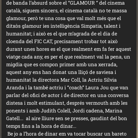
de banda l’absurd sobre el “GLAMOUR “ del cinema
català, siguem sincers, el cinema català no te massa
glamour, però te una cosa que val molt més que el
ditxòs glamour ies intel·ligència Simpatia, talent i
humanitat; i això es el que m’agrada de el dia de
cloenda del FIC CAT, precisament trobar tot això
durant unes hores es el que realment em fa fer aquest
viatge cada any, es per el que realment val la pena, un
migdia que es compon primer amb una xerrada,
aquest any ens han donat una lliçó de saviesa i
humanitat la directora Mar Coll, la Actriu Silvia
Aranda i la també actriu i “coach” Laura Jou que van
parlar del ofici de actor i de director en una conversa
distesa i molt estimulant, després vermouth amb les
ponents i amb Judith Colell, Jordi cadena, Marina
Gatell... al aire lliure sen se presses, gaudint del bon
temps fins a la hora de dinar...
Be jo a l’hora de dinar em va tocar buscar un bareto