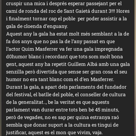
cruspir una mica i després esperar passejant per el
camí de ronda del roc de Sant Gaietá durant 3!!! Hores
i finalment tornar cap el poble per poder assistir a la
gala de cloenda d’enguany.
Aquest any la gala ha estat molt més semblant a la de
fa dos anys que no pas la de l’any passat en que
l’actor Quim Masferrer va fer una gala impregnada
d0humor blanc i recordant que tots som molt bona
gent, aquest any ha repetit Guillem Albá amb una gala
senzilla però divertida que sense ser gran cosa el seu
humor no era tant blanc com el d’en Masferrer.
Durant la gala, a apart dels parlaments del fundador
del festival, el batlle del poble, el conseller de cultura
de la generalitat.., be la veritat es que aquests
parlament van durar entre tots ben bé 45 minuts,
però de vegades, no es sap per quina estranya raó
sembla que donar suport a la cultura es tingui de
justificar, aquest es el mon que vivim, vaja.