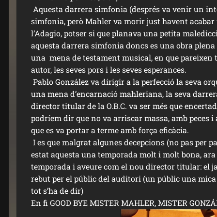
Aquesta darrera simfonia (després va venir un int
simfonia, però Mahler va morir just havent acaba
l’Adagio, potser si que planava una petita maledicc
aquesta darrera simfonia doncs es una obra plena d
una mena de testament musical, en que pareixen to
autor, les seves pors i les seves esperances.
Pablo González va dirigir a la perfecció la seva orq
una mena d’encarnació mahleriana, la seva darrer
director titular de la O.B.C. va ser més que encer
podríem dir que no va arriscar massa, amb peces i
que es va portar a terme amb força eficàcia.
I es que malgrat algunes decepcions (no pas per pa
estat aquesta una temporada molt i molt bona, ara 
temporada i aveure com el nou director titular: el
rebut per el públic del auditori (un públic una mi
tot s’ha de dir)
En fi GOOD BYE MISTER MAHLER, MISTER GONZÁLE