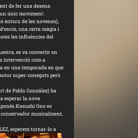
ent de fer una desena
r un únic moviment:
ió entorn de les novenes),
’encís, una certa màgia i
tes les influències del
uestra, es va convertir en
a intervenció com a
tada en una temporada en que
 autor super-coneguts però
rt de Pablo González) ha
a esperar la nova
 japonès Kasushi Ono es
ca conservador musicalment,
Z, esperem tornar-lo a