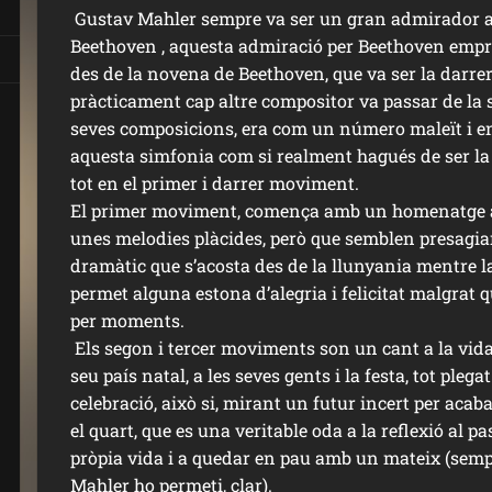
Gustav Mahler sempre va ser un gran admirador 
Beethoven , aquesta admiració per Beethoven empre
des de la novena de Beethoven, que va ser la darre
pràcticament cap altre compositor va passar de la
seves composicions, era com un número maleït i e
aquesta simfonia com si realment hagués de ser la 
tot en el primer i darrer moviment.
El primer moviment, comença amb un homenatge 
unes melodies plàcides, però que semblen presagia
dramàtic que s’acosta des de la llunyania mentre l
permet alguna estona d’alegria i felicitat malgrat 
per moments.
Els segon i tercer moviments son un cant a la vida, a
seu país natal, a les seves gents i la festa, tot pleg
celebració, això si, mirant un futur incert per ac
el quart, que es una veritable oda a la reflexió al 
pròpia vida i a quedar en pau amb un mateix (sem
Mahler ho permeti, clar).