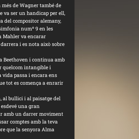
a més de Wagner també de
 va ser un handicap per ell,
ra del compositor alemany,
 simfonia numº 9 en les
n Mahler va encarar
darrera i es nota això sobre
a Beethoven i continua amb
r quelcom intangible i
a vida passa i encara ens
que tot es comença a enrarir
l bullici i al paisatge del
at esdevé una gran
abar amb un darrer moviment
passar comptes amb la teva
pre que la senyora Alma