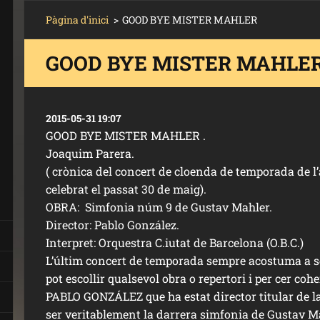
Pàgina d'inici
>
GOOD BYE MISTER MAHLER
GOOD BYE MISTER MAHLE
2015-05-31 19:07
GOOD BYE MISTER MAHLER .
Joaquim Parera.
( crònica del concert de cloenda de temporada de l
celebrat el passat 30 de maig).
OBRA: Simfonia núm 9 de Gustav Mahler.
Director: Pablo González.
Interpret: Orquestra C.iutat de Barcelona (O.B.C.)
L’últim concert de temporada sempre acostuma a s
pot escollir qualsevol obra o repertori i per cer coh
PABLO GONZÁLEZ que ha estat director titular de la 
ser veritablement la darrera simfonia de Gustav Ma