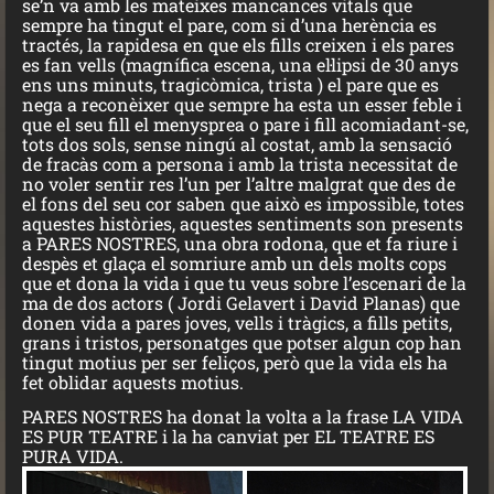
se’n va amb les mateixes mancances vitals que
sempre ha tingut el pare, com si d’una herència es
tractés, la rapidesa en que els fills creixen i els pares
es fan vells (magnífica escena, una el·lipsi de 30 anys
ens uns minuts, tragicòmica, trista ) el pare que es
nega a reconèixer que sempre ha esta un esser feble i
que el seu fill el menysprea o pare i fill acomiadant-se,
tots dos sols, sense ningú al costat, amb la sensació
de fracàs com a persona i amb la trista necessitat de
no voler sentir res l’un per l’altre malgrat que des de
el fons del seu cor saben que això es impossible, totes
aquestes històries, aquestes sentiments son presents
a PARES NOSTRES, una obra rodona, que et fa riure i
despès et glaça el somriure amb un dels molts cops
que et dona la vida i que tu veus sobre l’escenari de la
ma de dos actors ( Jordi Gelavert i David Planas) que
donen vida a pares joves, vells i tràgics, a fills petits,
grans i tristos, personatges que potser algun cop han
tingut motius per ser feliços, però que la vida els ha
fet oblidar aquests motius.
PARES NOSTRES ha donat la volta a la frase LA VIDA
ES PUR TEATRE i la ha canviat per EL TEATRE ES
PURA VIDA.