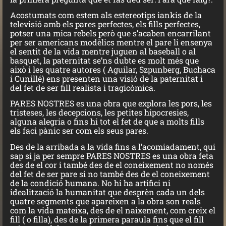
Acostumats com estem als estereotips iankis de la
televisió amb els pares perfectes, els fills perfectes,
potser una mica rebels però que s’acaben encarrilant
per ser americans modèlics mentre el pare li ensenya
el sentit de la vida mentre juguen al baseball o al
basquet, la paternitat se’ns dubte es molt més que
això i les quatre autores ( Aguilar, Szpunberg, Buchaca
i Cunillé) ens presenten una visió de la paternitat i
del fet de ser fill realista i tragicòmica.
PARES NOSTRES es una obra que explora les pors, les
tristeses, les decepcions, les petites hipocresies,
alguna alegria o fins hi tot el fet de que a molts fills
els faci pànic ser com els seus pares.
Des de la arribada a la vida fins a l’acomiadament, qui
sap si ja per sempre PARES NOSTRES es una obra feta
des de el cor i també des de el coneixement no només
del fet de ser pare si no també des de el coneixement
de la condició humana. No hi ha artifici ni
idealització la humanitat que desprèn cada un dels
quatre segments que apareixen a la obra son reals
com la vida mateixa, des de el naixement, com creix el
fill ( o filla), des de la primera paraula fins que el fill