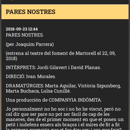
PARES NOSTRES
2018-09-23 12:44
PARES NOSTRES.
(per Joaquim Parrera)
(estrena al teatre del foment de Martorell el 22, 09,
2018)
INTÈRPRETS: Jordi Gilavert i David Planas.
DIRECIÓ: Ivan Morales.
DRAMATÚRGIES: Marta Aguilar, Victòria Szpunberg,
Marta Buchaca, Luïsa Cunillé.
Una producción de COMPANYIA INDÒMITA.
Jo personalment no ho soc
i no ho he viscut, però no
cal dir que ser pare no pot ser fàcil de cap de les
maneres, des de el primer moment en que et posen un
petit i indefens essers als braços i el mires de fit a fit
la primera pregunta que et fas deu ser: i ara que faig?.