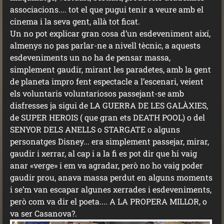
associacions.... tot el que pugui tenir a veure amb el
cinema i la seva gent, allà tot ficat.
Un no pot explicar gran cosa d’un esdeveniment així,
almenys no pas parlar-ne a nivell tècnic, a aquests
esdeveniments un no ha de pensar massa,
simplement gaudir, mirant les paradetes, amb la gent
de planeta impro fent espectacle a l’escenari, veient
els voluntaris voluntariosos passejant-se amb
disfresses ja sigui de LA GUERRA DE LES GALÀXIES,
de SUPER HEROIS ( que gran ets DEATH POOL) o del
SENYOR DELS ANELLS o STARGATE o alguns
personatges Disney... era simplement passejar, mirar,
gaudir i xerrar, al cap i a la fi es pot dir que hi vaig
anar «verge» i em va agradar, però no ho vaig poder
gaudir prou, anava massa perdut en alguns moments
i se’m van escapar algunes xerrades i esdeveniments,
però com va dir el poeta.... A LA PROPERA MILLOR, o
va ser Casanova?.