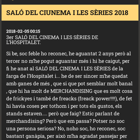
SALÓ DEL CIUNEMA I LES SÈRIES 2018
2018-02-05 00:15
3er SALÓ DEL CINEMA I LES SÈRIES DE
L’HOSPITALET.
Si be, soc feble ho reconec, he aguantat 2 anys però al
tercer no m’he pogut aguantar més i hi he caigut, per
fi he anat al SALÓ DEL CINEMA I LES SÈRIES de la
farga de l’Hospitalet i... he de ser sincer m’he quedat
amb ganes de més , que si que pot semblar molt banal
, que hi ha molt de MERCHANDISING que es molt cosa
de frickyes i també de freacks (freack power!!!!), de fet
hi havia coses per tothom i per tots els gustos, els
stands estaven.... però que faig? Estic parlant de
merchandising? Però que em passa? Potser no soc
una persona seriosa? No, noho soc, ho reconec, soc
bastant ganàpia, per això m’ha agradat passejar per