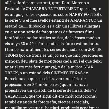
allà, xafardejant, xerrant, gran Dani Moreno a
l’estand de CHAPARRA ENTERTAIMENT que sempre
es un goig , o les exposicions sobre HARRY POTTER o
la sèrie V o el meravellós estand de AMARANTOO un
estand de..... flipbooks, es a dir, uns llibrets allargats
en que una sèrie de fotogrames de famosos films
fantàstics i no fantàstics antics, de la època muda o
els anys 30 o 40, icònics tots ells, força estimulants.
I també naturalment les sèries de moda, com JOC DE
TRONS (joc de trons es un joc en que cinc persones es
mengen deu plats de mongetes cada un i el que deixi
anar el tro més fort guanya), o de la mítica STAR
TRECK, o un estand dels CINEMES TEXAS de
Barcelona en que es celebraven una sèrie de
projeccions en 35 mil·límetres ( quan m’anava
projectaven un episodi de la sèrie de finals dels 70
GALÀCTICA, que tot sigui dit era molt tontorrona),
també estands de fotografia, efectes especials,
maquillatge, vestuari, bestiari, producció acadèmies