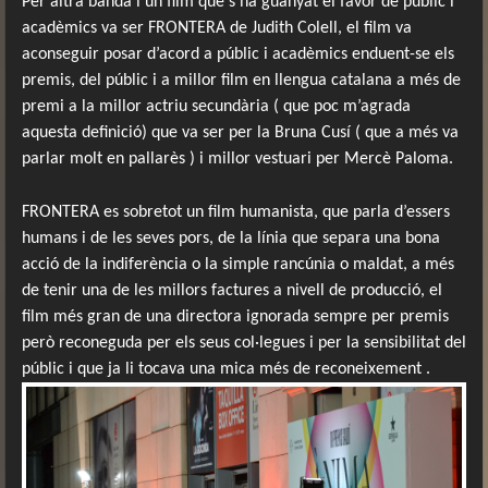
Per altra banda i un film que s’ha guanyat el favor de públic i
acadèmics va ser FRONTERA de Judith Colell, el film va
aconseguir posar d’acord a públic i acadèmics enduent-se els
premis, del públic i a millor film en llengua catalana a més de
premi a la millor actriu secundària ( que poc m’agrada
aquesta definició) que va ser per la Bruna Cusí ( que a més va
parlar molt en pallarès ) i millor vestuari per Mercè Paloma.
FRONTERA es sobretot un film humanista, que parla d’essers
humans i de les seves pors, de la línia que separa una bona
acció de la indiferència o la simple rancúnia o maldat, a més
de tenir una de les millors factures a nivell de producció, el
film més gran de una directora ignorada sempre per premis
però reconeguda per els seus col·legues i per la sensibilitat del
públic i que ja li tocava una mica més de reconeixement .