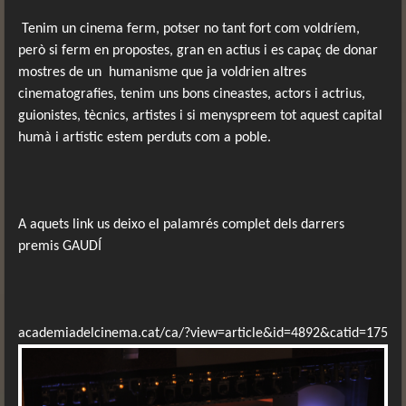
Tenim un cinema ferm, potser no tant fort com voldríem,
però si ferm en propostes, gran en actius i es capaç de donar
mostres de un
humanisme que ja voldrien altres
cinematografies, tenim uns bons cineastes, actors i actrius,
guionistes, tècnics, artistes i si menyspreem tot aquest capital
humà i artístic estem perduts com a poble.
A aquets link us deixo el palamrés complet dels darrers
premis GAUDÍ
academiadelcinema.cat/ca/?view=article&id=4892&catid=175